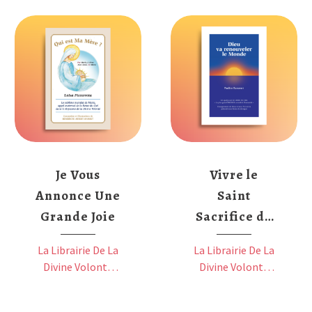
Qui
Dieu
est
Va
Ma
Renouveler
Mère
Le
?
Monde
–
Le
Sublime
mandat
Je Vous
Vivre le
de
Annonce Une
Saint
Marie
Grande Joie
Sacrifice de
la Messe
La Librairie De La
La Librairie De La
dans la
Divine Volonté
Divine Volonté
Divine
AFLP
AFLP
Volonté