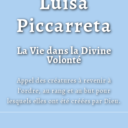
Luisa
Piccarreta
La Vie dans la Divine
Volonté
Appel des créatures à revenir à
l’ordre, au rang et au but pour
lesquels elles ont été créées par Dieu.